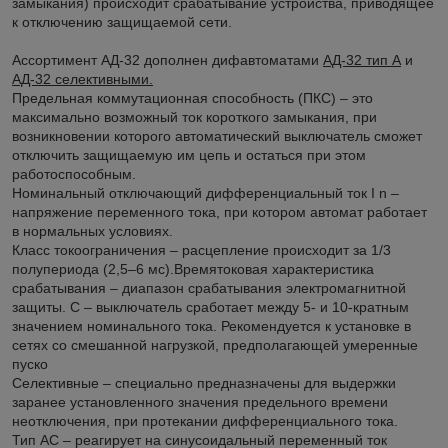
замыкания) происходит срабатывание устройства, приводящее
к отключению защищаемой сети.
Ассортимент АД-32 дополнен дифавтоматами
АД-32 тип А
и
АД-32 селективными.
Предельная коммутационная способность (ПКС) – это
максимально возможный ток короткого замыкания, при
возникновении которого автоматический выключатель сможет
отключить защищаемую им цепь и остаться при этом
работоспособным.
Номинальный отключающий дифференциальный ток I n –
напряжение переменного тока, при котором автомат работает
в нормальных условиях.
Класс токоограничения – расцепление происходит за 1/3
полупериода (2,5–6 мс).Времятоковая характеристика
срабатывания – диапазон срабатывания электромагнитной
защиты. С – выключатель сработает между 5- и 10-кратным
значением номинального тока. Рекомендуется к установке в
сетях со смешанной нагрузкой, предполагающей умеренные
пуско
Селективные – специально предназначены для выдержки
заранее установленного значения предельного времени
неотключения, при протекании дифференциального тока.
Тип АС – реагирует на синусоидальный переменный ток