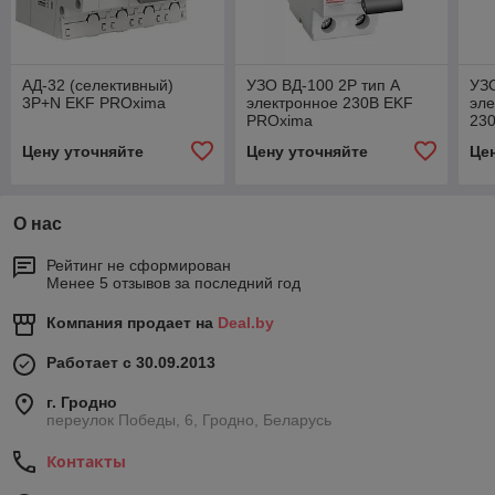
АД-32 (селективный)
УЗО ВД-100 2P тип А
УЗО
3P+N EKF PROxima
электронное 230B EKF
эле
PROxima
23
Цену уточняйте
Цену уточняйте
Це
О нас
Рейтинг не сформирован
Менее 5 отзывов за последний год
Компания продает на
Deal.by
Работает с 30.09.2013
г. Гродно
переулок Победы, 6, Гродно, Беларусь
Контакты