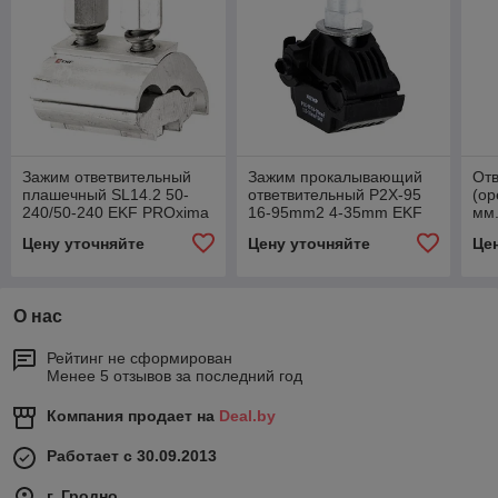
Зажим ответвительный
Зажим прокалывающий
От
плашечный SL14.2 50-
ответвительный P2X-95
(ор
240/50-240 EKF PROxima
16-95mm2 4-35mm EKF
мм.
PROxima
PR
Цену уточняйте
Цену уточняйте
Це
О нас
Рейтинг не сформирован
Менее 5 отзывов за последний год
Компания продает на
Deal.by
Работает с 30.09.2013
г. Гродно