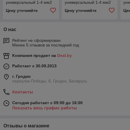
универсальный 1-4 мм2
универсальный 1-4 мм2
уни
на шину (10мм.) EKF
на шину (5мм.) EKF
мм2
Цену уточняйте
Цену уточняйте
Це
PROxima
PROxima
PR
О нас
Рейтинг не сформирован
Менее 5 отзывов за последний год
Компания продает на
Deal.by
Работает с 30.09.2013
г. Гродно
переулок Победы, 6, Гродно, Беларусь
Контакты
Сегодня работает с 09:00 до 16:00
Показать весь график работы
Отзывы о магазине