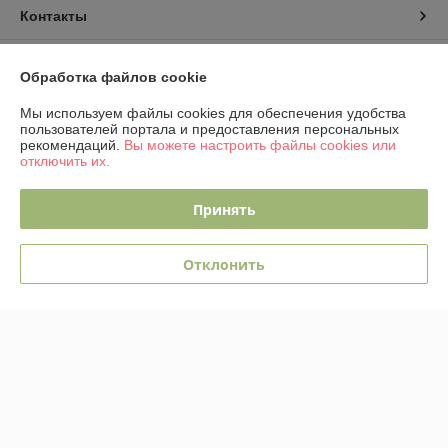
Контакты
Доставка и оплата
Обработка файлов cookie
График работы
Мы используем файлы cookies для обеспечения удобства
пользователей портала и предоставления персональных
рекомендаций.
Вы можете настроить файлы cookies или
Полная версия сайта
отключить их.
Политика обработки cookies
Принять
Сайт создан на платформе Deal.by
Отклонить
Информация для покупателя
Юридическое лицо:
ОДО "ЭЛЕКТРО-ПЛЮС"
230026 г. Гродно, переулок Победы,6