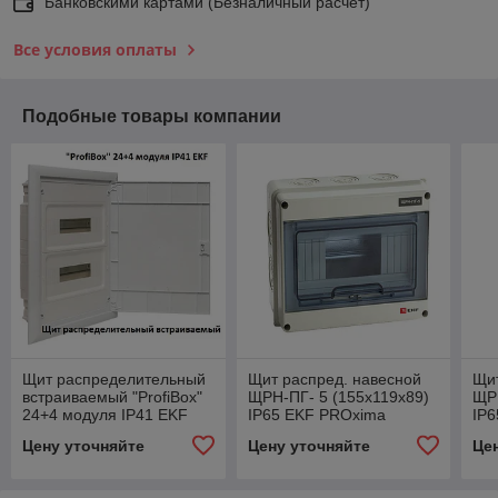
Банковскими картами (Безналичный расчет)
Все условия оплаты
Подобные товары компании
Щит распределительный
Щит распред. навесной
Щит
встраиваемый "ProfiBox"
ЩРН-ПГ- 5 (155х119х89)
ЩРН
24+4 модуля IP41 EKF
IP65 EKF PROxima
IP
PROxima
Цену уточняйте
Цену уточняйте
Це