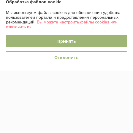
Обработка файлов cookie
График работы
Мы используем файлы cookies для обеспечения удобства
пользователей портала и предоставления персональных
Полная версия сайта
рекомендаций.
Вы можете настроить файлы cookies или
отключить их.
Политика обработки cookies
Принять
Сайт создан на платформе Deal.by
Отклонить
Информация для покупателя
Юридическое лицо:
ОДО "ЭЛЕКТРО-ПЛЮС"
230026 г. Гродно, переулок Победы,6
Регистрационный номер ЕГР: 590001816
УНП: 590001816
Регистрационный орган: Гродненский городской исполком